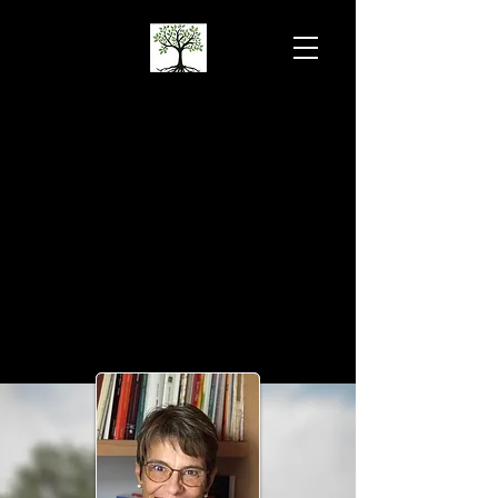
Dott.ssa LOKAR
VERONICA
Psicoterapia psicoanalitica e
psicologia clinica