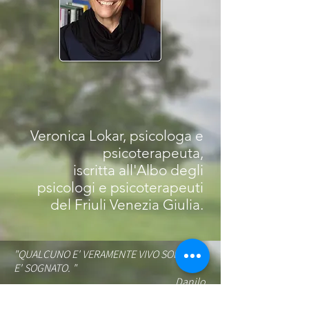
Veronica Lokar, psicologa e
psicoterapeuta,
iscritta all'Albo degli
psicologi e psicoterapeuti
del Friuli Venezia Giulia.
"QUALCUNO E' VERAMENTE VIVO SOLO SE
E' SOGNATO. "
Danilo
Dolci