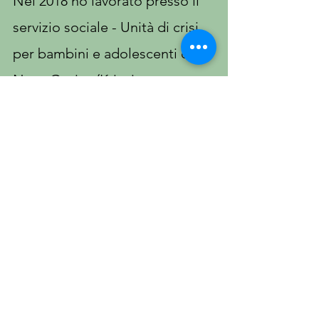
Nel 2018 ho lavorato presso il
servizio sociale - Unità di crisi,
per bambini e adolescenti di
Nova Gorica (Krizni center
Nova Gorica) in Slovenia.
Nel corso di questi anni ho
seguito aggiornamenti,
seminari sulla teoria e clinica
psicoanalitica (ECM),
supervisioni sia individuali che
di gruppo con psicoanalisti
della Società Psicoanalitica
Italiana (SPI).