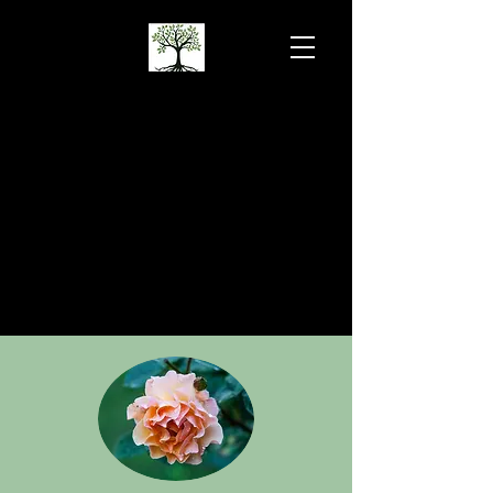
Dott.ssa LOKAR
VERONICA
Psicoterapia psicoanalitica e
psicologia clinica