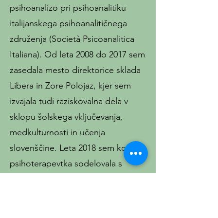
psihoanalizo pri psihoanalitiku
italijanskega psihoanalitičnega
združenja (Società Psicoanalitica
Italiana). Od leta 2008 do 2017 sem
zasedala mesto direktorice sklada
Libera in Zore Polojaz, kjer sem
izvajala tudi raziskovalna dela v
sklopu šolskega vključevanja,
medkulturnosti in učenja
slovenščine. Leta 2018 sem kot
psihoterapevtka sodelovala s
Kriznim centrom v Novi Gorici, ki je
namenjen otrokom in najstnikom iz
socialno in psihično ogroženih