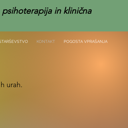
 psihoterapija in klinična
STARŠEVSTVO
KONTAKT
POGOSTA VPRAŠANJA
ih urah.