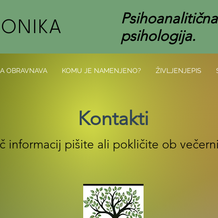
Psihoanalitična
RONIKA
psihologija.
A OBRAVNAVA
KOMU JE NAMENJENO?
ŽIVLJENJEPIS
Kontakti
č informacij pišite ali pokličite ob večern