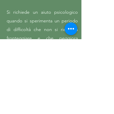
Si richiede un aiuto psicologico
quando si sperimenta un periodo
di difficoltà che non si riesce a
fronteggiare e che peggiora
notevolmente la qualità della vita e
i rapporti con gli altri.
Prendendo la decisione di farsi
aiutare si mobilita una
componente vitale di sè e con ciò
si compie un passo importante di
responsabilità verso se stessi.
L'affidarsi ad un professionista