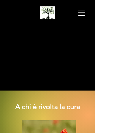
Dott.ssa LOKAR
VERONICA
Psicoterapia psicoanalitica e
psicologia clinica
A chi è rivolta la cura